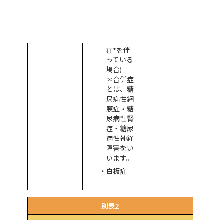
その他
糖尿病
(インス
リン治療
中・合併
症*を伴
っている
場合)
＊合併症
とは、糖
尿病性網
膜症・糖
尿病性腎
症・糖尿
病性神経
障害をい
います。
白板症
別表2