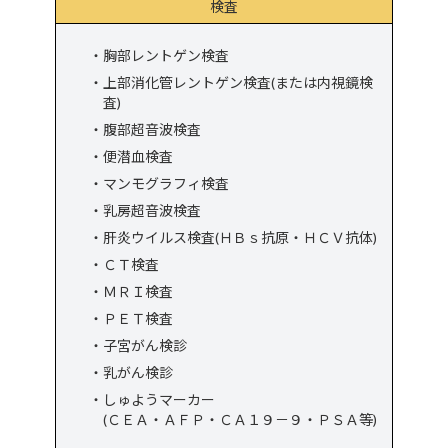
検査
胸部レントゲン検査
上部消化管レントゲン検査(または内視鏡検
査)
腹部超音波検査
便潜血検査
マンモグラフィ検査
乳房超音波検査
肝炎ウイルス検査(ＨＢｓ抗原・ＨＣＶ抗体)
ＣＴ検査
ＭＲＩ検査
ＰＥＴ検査
子宮がん検診
乳がん検診
しゅようマーカー
(ＣＥＡ・ＡＦＰ・ＣＡ１９－９・ＰＳＡ等)