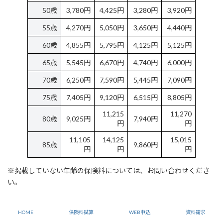
50歳
3,780円
4,425円
3,280円
3,920円
55歳
4,270円
5,050円
3,650円
4,440円
60歳
4,855円
5,795円
4,125円
5,125円
65歳
5,545円
6,670円
4,740円
6,000円
70歳
6,250円
7,590円
5,445円
7,090円
75歳
7,405円
9,120円
6,515円
8,805円
11,215
11,270
80歳
9,025円
7,940円
円
円
11,105
14,125
15,015
85歳
9,860円
円
円
円
※掲載していない年齢の保険料については、お問い合わせくださ
い。
10,000円
日額
コースの場合
HOME
保険料試算
WEB申込
資料請求