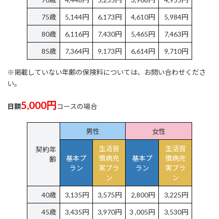
75歳
5,144円
6,173円
4,610円
5,984円
80歳
6,116円
7,430円
5,465円
7,463円
85歳
7,364円
9,173円
6,614円
9,710円
※掲載していない年齢の保険料については、お問い合わせくださ
い。
5,000円
日額
コースの場合
男性
女性
生活習
生活習
契約年
基本プ
慣病充
基本プ
慣病充
齢
ラン
実プラ
ラン
実プラ
ン
ン
40歳
3,135円
3,575円
2,800円
3,225円
45歳
3,435円
3,970円
3 ,005円
3,530円