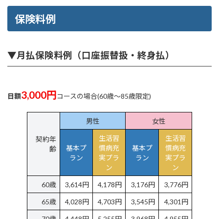
保険料例
▼月払保険料例（口座振替扱・終身払）
3,000円
日額
コースの場合(60歳～85歳限定)
男性
女性
生活習
生活習
契約年
基本プ
慣病充
基本プ
慣病充
齢
ラン
実プラ
ラン
実プラ
ン
ン
60歳
3,614円
4,178円
3,176円
3,776円
65歳
4,028円
4,703円
3,545円
4,301円
70歳
4,448円
5,255円
3,968円
4,955円