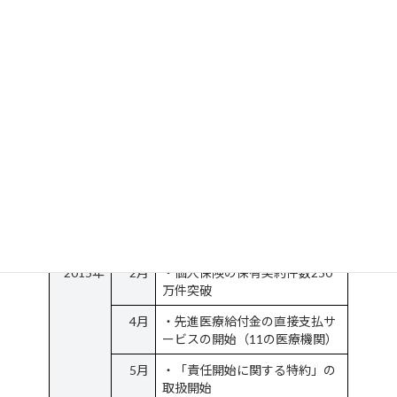
9月
・「医療保険 新CURE[キュ
ア]」、「医療保険 新CURE
Lady[キュア・レディ]」発売
12月
・個人保険の保有契約件数200
万件突破
2014年
3月
・年間新契約件数50万件を突破
7月
・ハートフォード生命保険株式
会社の発行済み全株式を取得
8月
・「終身保険RISE[ライズ]」、
「収入保障保険Keep[キープ]」
の年金月額上乗特約を発売
2015年
2月
・個人保険の保有契約件数250
万件突破
4月
・先進医療給付金の直接支払サ
ービスの開始（11の医療機関）
5月
・「責任開始に関する特約」の
取扱開始