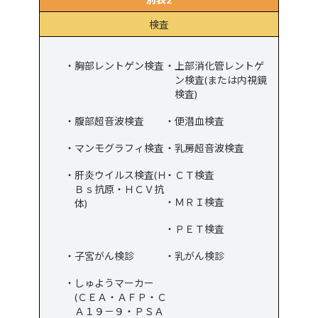
検査
胸部レントゲン検査
上部消化管レントゲ
ン検査(または内視鏡
検査)
腹部超音波検査
便潜血検査
マンモグラフィ検査
乳房超音波検査
肝炎ウイルス検査(Ｈ
ＣＴ検査
Ｂｓ抗原・ＨＣＶ抗
ＭＲＩ検査
体)
ＰＥＴ検査
子宮がん検診
乳がん検診
しゅようマーカー
(ＣＥＡ・ＡＦＰ・Ｃ
Ａ１９－９・ＰＳＡ