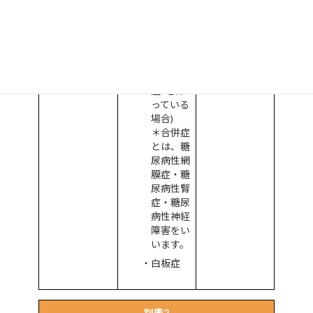
その他
糖尿病
(インス
リン治療
中・合併
症*を伴
っている
場合)
＊合併症
とは、糖
尿病性網
膜症・糖
尿病性腎
症・糖尿
病性神経
障害をい
います。
白板症
別表2